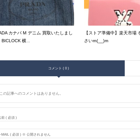
ADA カナパ M デニム 買取いたしまし
【ストア準備中】楽天市場 
BICLOCK 横...
さいm(__)m
コメント ( 0 )
この記事へのコメントはありません。
前 ( 必須 )
E-MAIL ( 必須 ) ※ 公開されません