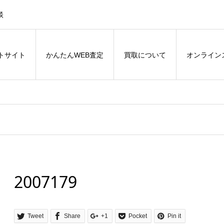
談
トサイト
かんたんWEB査定
買取について
オンライン
2007179
Tweet
Share
+1
Pocket
Pin it