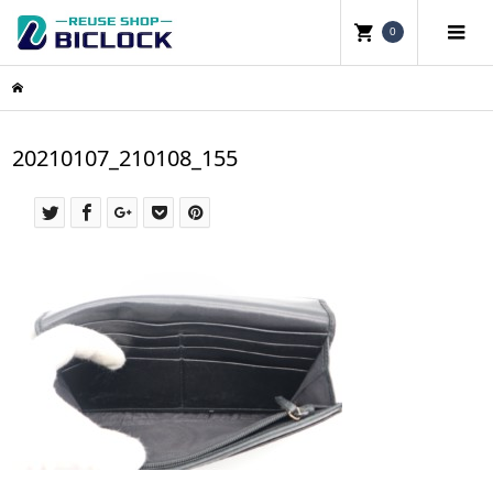
0
20210107_210108_155