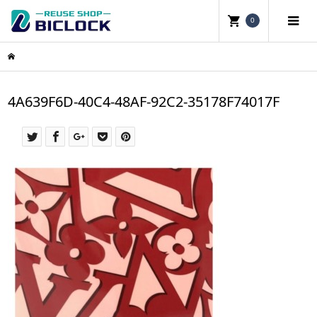
0
4A639F6D-40C4-48AF-92C2-35178F74017F