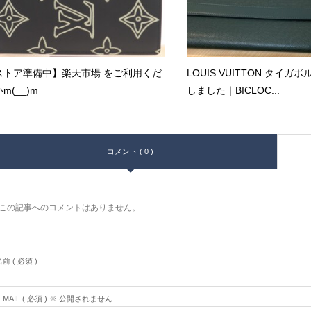
ストア準備中】楽天市場 をご利用くだ
LOUIS VUITTON タイガ
m(__)m
しました｜BICLOC...
コメント ( 0 )
この記事へのコメントはありません。
前 ( 必須 )
E-MAIL ( 必須 ) ※ 公開されません