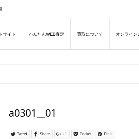
談
トサイト
かんたんWEB査定
買取について
オンライン
a0301__01
Tweet
Share
+1
Pocket
Pin it