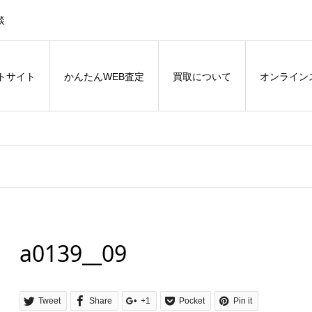
談
トサイト
かんたんWEB査定
買取について
オンライン
a0139__09
Tweet
Share
+1
Pocket
Pin it