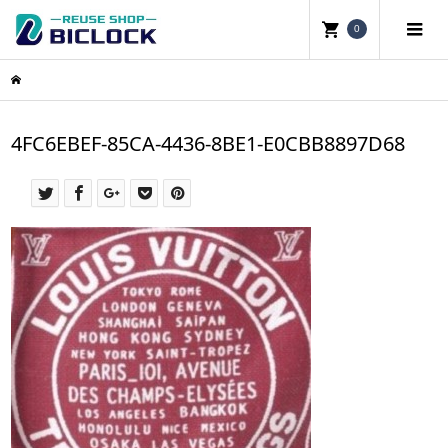
0
4FC6EBEF-85CA-4436-8BE1-E0CBB8897D68