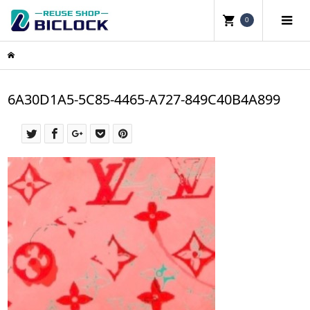
0
6A30D1A5-5C85-4465-A727-849C40B4A899